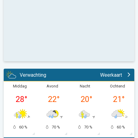
Verwachting
Weerkaart
Middag
Avond
Nacht
Ochtend
28
°
22
°
20
°
21
°
60 %
70 %
70 %
60 %