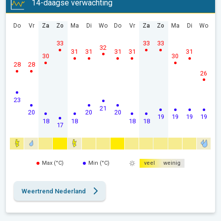
14-daagse verwachting
Do
Vr
Za
Zo
Ma
Di
Wo
Do
Vr
Za
Zo
Ma
Di
Wo
33
33
33
32
31
31
31
31
31
30
30
28
28
26
23
21
20
20
20
19
19
19
19
18
18
18
18
17
Max (°C)
Min (°C)
veel
weinig
Weertrend Nederland