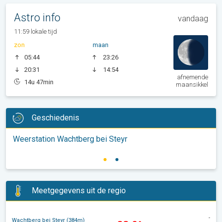
Astro info
vandaag
11:59 lokale tijd
zon
maan
05:44
23:26
20:31
14:54
afnemende
14u 47min
maansikkel
Geschiedenis
Weerstation Wachtberg bei Steyr
Meetgegevens uit de regio
-
Wachtberg bei Steyr (384m)