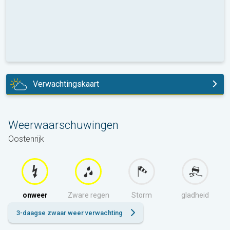
Verwachtingskaart
vandaag
Weerwaarschuwingen
Oostenrijk
onweer
Zware regen
Storm
gladheid
3-daagse zwaar weer verwachting