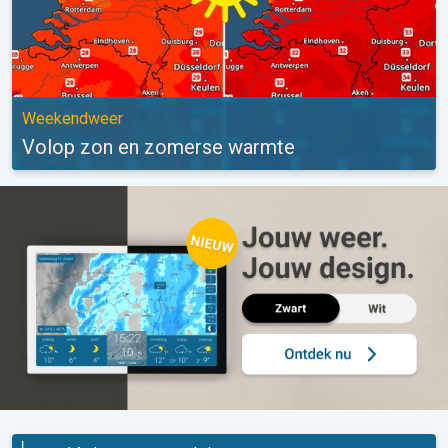
Weekendweer
Volop zon en zomerse warmte