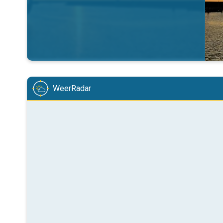
WeerRadar