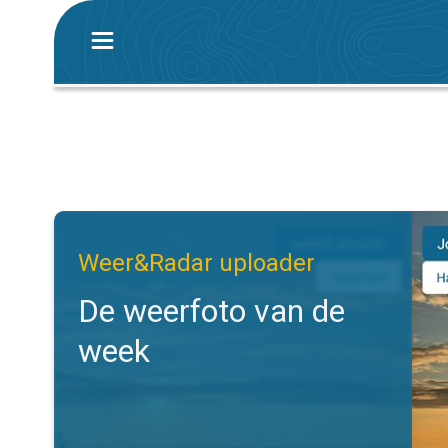
De weerfoto van de week. Weer&Radar uploader. . .
Weer&Radar uploader
De weerfoto van de
week