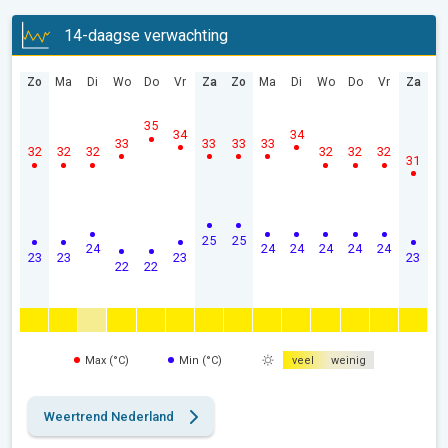
14-daagse verwachting
Zo
Ma
Di
Wo
Do
Vr
Za
Zo
Ma
Di
Wo
Do
Vr
Za
35
34
34
33
33
33
33
32
32
32
32
32
32
31
25
25
24
24
24
24
24
24
23
23
23
23
22
22
Max (°C)
Min (°C)
veel
weinig
Weertrend Nederland