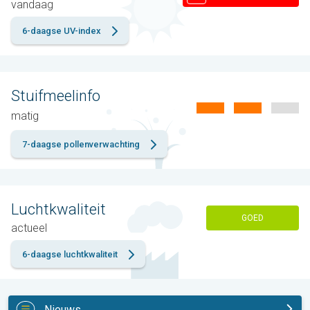
vandaag
6-daagse UV-index
Stuifmeelinfo
matig
7-daagse pollenverwachting
Luchtkwaliteit
GOED
actueel
6-daagse luchtkwaliteit
Nieuws