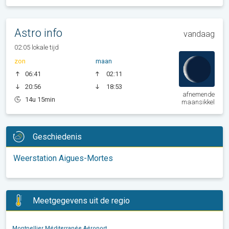
Astro info
vandaag
02:05 lokale tijd
zon
maan
06:41
02:11
20:56
18:53
afnemende
14u 15min
maansikkel
Geschiedenis
Weerstation Aigues-Mortes
Meetgegevens uit de regio
Montpellier Méditerranée Aéroport