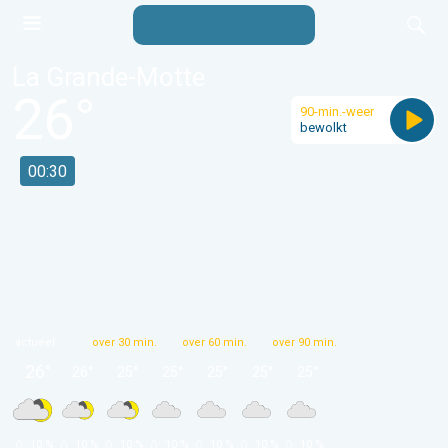
La Grande-Motte
26
°
90-min.-weer
bewolkt
00:30
actueel
over 30 min.
over 60 min.
over 90 min.
26
°
26
°
25
°
25
°
25
°
25
°
25
°
 10 % 
 10 % 
 10 % 
 10 % 
 10 % 
 10 % 
 10 % 