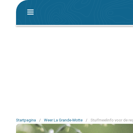
Startpagina
/
Weer La Grande-Motte
/
Stuifmeelinfo voor de r