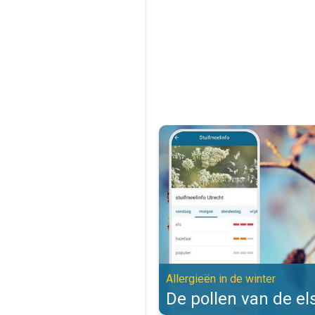
De pollen van de els zijn actief. 
Allergieën in de winter
De pollen van de els