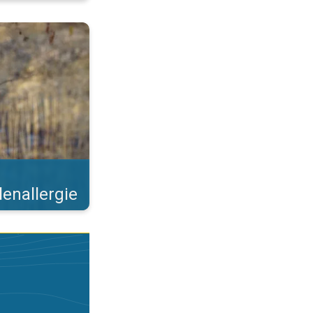
 Steeds meer bomen bloeien. . .
lenallergie