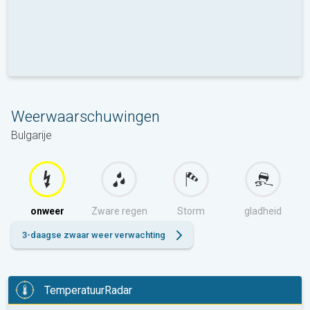
Weerwaarschuwingen
Bulgarije
onweer
Zware regen
Storm
gladheid
3-daagse zwaar weer verwachting
TemperatuurRadar