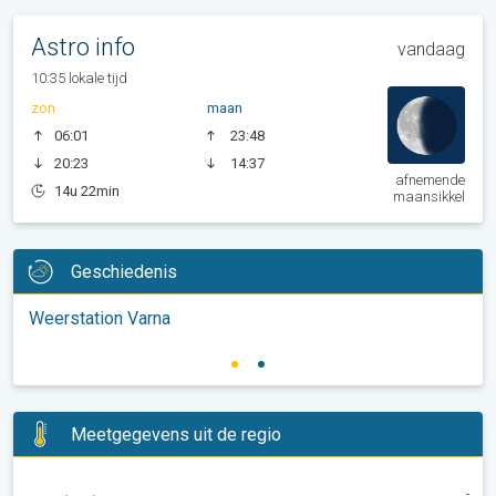
Astro info
vandaag
10:35 lokale tijd
zon
maan
06:01
23:48
20:23
14:37
afnemende
14u 22min
maansikkel
Geschiedenis
Weerstation Varna
Meetgegevens uit de regio
-