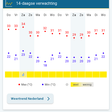
14-daagse verwachting
Do
Vr
Za
Zo
Ma
Di
Wo
Do
Vr
Za
Zo
Ma
Di
Wo
34
33
33
32
31
31
31
31
30
30
30
30
29
29
23
22
22
22
22
21
21
21
20
20
20
20
20
18
Max (°C)
Min (°C)
veel
weinig
Weertrend Nederland