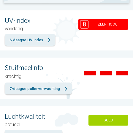
UV-index
8
ZEER HOOG
vandaag
6-daagse UV-index
Stuifmeelinfo
krachtig
7-daagse pollenverwachting
Luchtkwaliteit
GOED
actueel