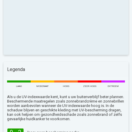
Legenda
LAAG
MODERAAT
HOOG
ZEER HOOG
EXTREEM
Als u de UV-indexwaarde kent, kunt u uw buitenverblijf beter plannen.
Beschermende maatregelen zoals zonnebrandcrème en zonnebrillen
worden aanbevolen wanneer de UV-indexwaarde hoog is. In de
schaduw blijven en geschikte kleding met UV-bescherming dragen,
kan ook helpen om gezondheidsschade zoals zonnebrand of zelfs
gevaarlijke huidkanker te voorkomen.