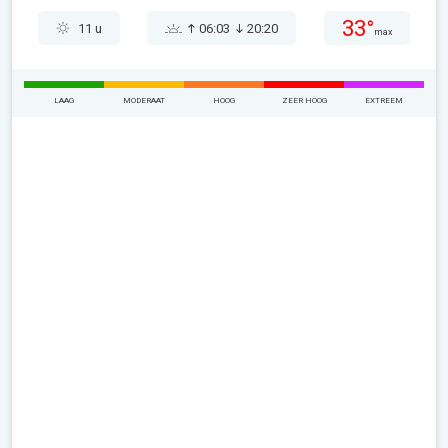
33°
11 u
06:03
20:20
max
LAAG
MODERAAT
HOOG
ZEER HOOG
EXTREEM