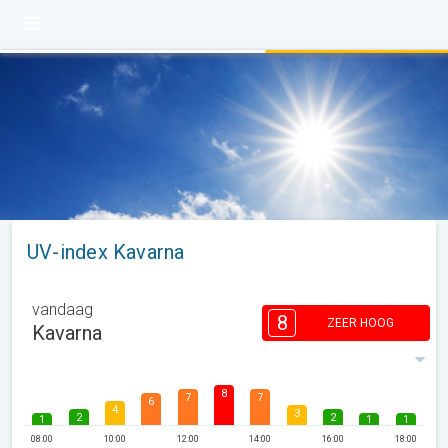
UV-index Kavarna
vandaag
8
ZEER HOOG
Kavarna
8
7
7
6
4
3
2
2
1
1
1
08:00
10:00
12:00
14:00
16:00
18:00