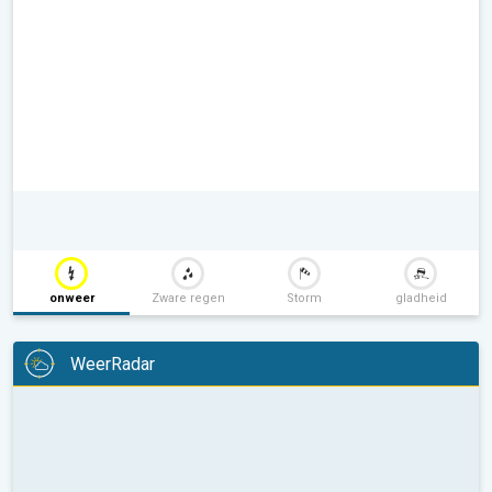
onweer
Zware regen
Storm
gladheid
WeerRadar