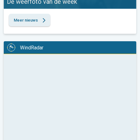
De weerfoto van de week
Meer nieuws
WindRadar