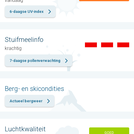
vandaag
6-daagse UV-index
Stuifmeelinfo
krachtig
7-daagse pollenverwachting
Berg- en skicondities
Actueel bergweer
Luchtkwaliteit
GOED