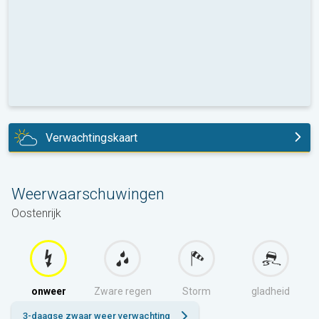
Verwachtingskaart
vandaag
Weerwaarschuwingen
Oostenrijk
onweer
Zware regen
Storm
gladheid
3-daagse zwaar weer verwachting