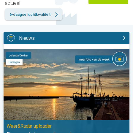
actueel
6-daagse luchtkwaliteit
Nieuws
De weerfoto van de week. Weer&Radar uploader. . .
Weer&Radar uploader