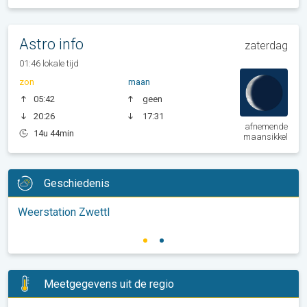
Astro info
zaterdag
01:46 lokale tijd
zon
maan
05:42
geen
20:26
17:31
afnemende
14u 44min
maansikkel
Geschiedenis
Weerstation Zwettl
Meetgegevens uit de regio