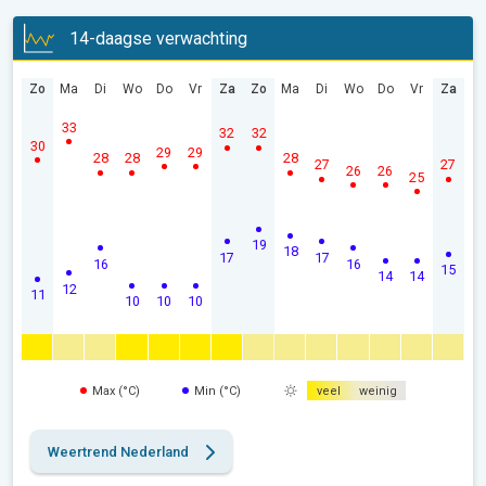
14-daagse verwachting
Zo
Ma
Di
Wo
Do
Vr
Za
Zo
Ma
Di
Wo
Do
Vr
Za
33
32
32
30
29
29
28
28
28
27
27
26
26
25
19
18
17
17
16
16
15
14
14
12
11
10
10
10
Max (°C)
Min (°C)
veel
weinig
Weertrend Nederland