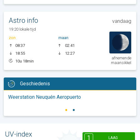
Astro info
vandaag
19:20 lokale tijd
zon
maan
08:37
02:41
18:55
12:27
afnemende
10u 18min
maansikkel
Geschiedenis
Weerstation Neuquén Aeropuerto
UV-index
1
LAAG