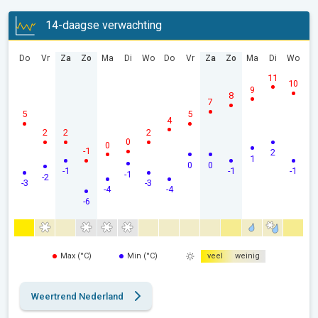
14-daagse verwachting
Do
Vr
Za
Zo
Ma
Di
Wo
Do
Vr
Za
Zo
Ma
Di
Wo
11
10
9
8
7
5
5
4
2
2
2
0
0
-1
2
1
0
0
-1
-1
-1
-1
-2
-3
-3
-4
-4
-6
Max (°C)
Min (°C)
veel
weinig
Weertrend Nederland