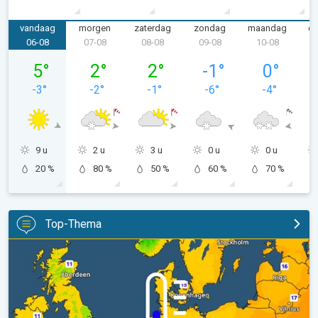
vandaag
morgen
zaterdag
zondag
maandag
di
06-08
07-08
08-08
09-08
10-08
1
donderdag 06-08
vrijdag 07-08
zaterdag 08-08
zondag 09-08
maandag 10
5
°
2
°
2
°
-1
°
0
°
-3
°
-2
°
-1
°
-6
°
-4
°
9 u
2 u
3 u
0 u
0 u
20 %
80 %
50 %
60 %
70 %
Top-Thema
Er komen koelere nachten aan. West- en Midden-Europa. . .