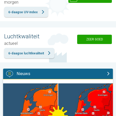
morgen
6-daagse UV-index
Luchtkwaliteit
ZEER GOED
actueel
6-daagse luchtkwaliteit
Nieuws
Volop zon en zomerse warmte. Weekendweer. . .