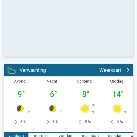
Verwachting
Weerkaart
Avond
Nacht
Ochtend
Middag
9
°
6
°
8
°
14
°
5 %
5 %
5 %
0 %
vandaag
morgen
zondag
maandag
dinsdag
wo