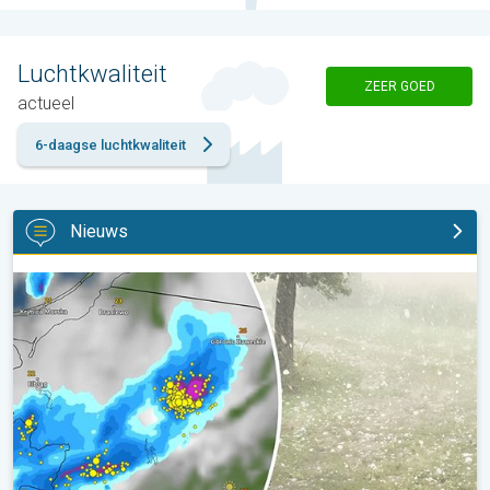
Luchtkwaliteit
ZEER GOED
actueel
6-daagse luchtkwaliteit
Nieuws
Hagel als tennisballen in Polen. Zwaar onweer treft steden. . .