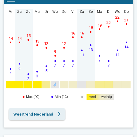
Vr
Za
Zo
Ma
Di
Wo
Do
Vr
Za
Zo
Ma
Di
Wo
Do
22
21
20
19
18
16
16
15
14
14
13
12
12
14
13
9
11
11
9
7
7
7
7
6
5
4
3
2
Max (°C)
Min (°C)
veel
weinig
Weertrend Nederland