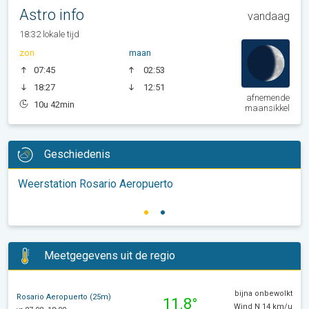
Astro info
vandaag
18:32 lokale tijd
zon
maan
07:45
02:53
18:27
12:51
afnemende
10u 42min
maansikkel
Geschiedenis
Weerstation Rosario Aeropuerto
Meetgegevens uit de regio
bijna onbewolkt
Rosario Aeropuerto (25m)
11.8°
Wind N 14 km/u