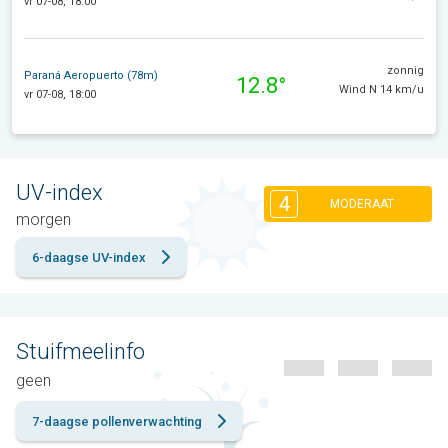
vr 07-08, 18:00
zonnig
Paraná Aeropuerto (78m)
12.8°
Wind N 14 km/u
vr 07-08, 18:00
UV-index
4
MODERAAT
morgen
6-daagse UV-index
Stuifmeelinfo
geen
7-daagse pollenverwachting