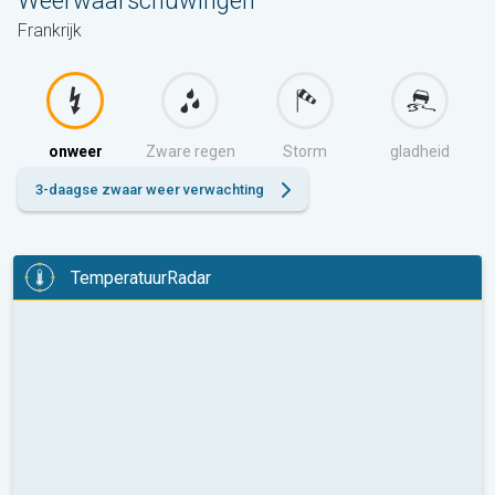
Weerwaarschuwingen
Frankrijk
onweer
Zware regen
Storm
gladheid
3-daagse zwaar weer verwachting
TemperatuurRadar