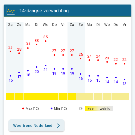
14-daagse verwachting
Za
Zo
Ma
Di
Wo
Do
Vr
Za
Zo
Ma
Di
Wo
Do
Vr
35
33
31
29
28
27
27
27
25
24
24
23
22
22
21
20
19
19
19
18
17
16
15
15
15
14
14
13
Max (°C)
Min (°C)
veel
weinig
Weertrend Nederland