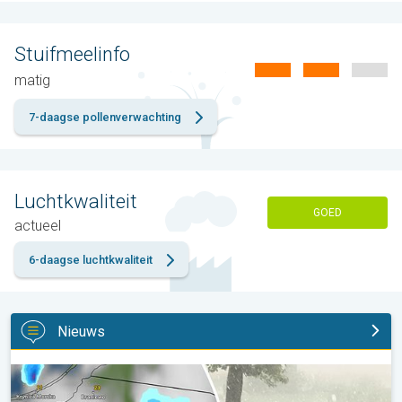
Stuifmeelinfo
matig
7-daagse pollenverwachting
Luchtkwaliteit
GOED
actueel
6-daagse luchtkwaliteit
Nieuws
Hagel als tennisballen in Polen. Zwaar onweer treft steden. . .