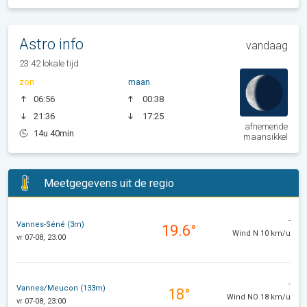
Astro info
vandaag
23:42 lokale tijd
zon
maan
06:56
00:38
21:36
17:25
afnemende
14u 40min
maansikkel
Meetgegevens uit de regio
-
Vannes-Séné (3m)
19.6°
Wind N 10 km/u
vr 07-08, 23:00
-
Vannes/Meucon (133m)
18°
Wind NO 18 km/u
vr 07-08, 23:00