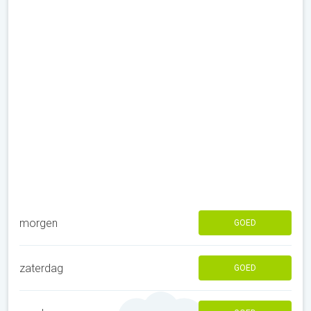
morgen
GOED
zaterdag
GOED