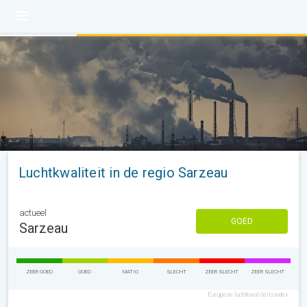
Luchtkwaliteit in de regio Sarzeau
actueel
GOED
Sarzeau
ZEER GOED
GOED
MATIG
SLECHT
ZEER SLECHT
ZEER SLECHT
Europese luchtkwaliteitsindex