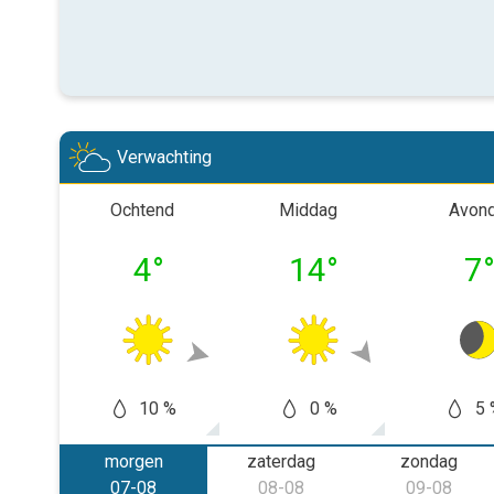
Verwachting
Ochtend
Middag
Avon
4
°
14
°
7
10 %
0 %
5 
morgen
zaterdag
zondag
07-08
08-08
09-08