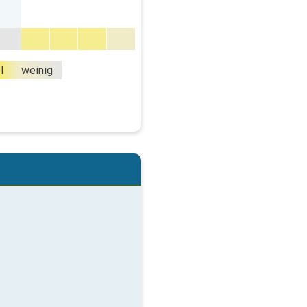
l
weinig