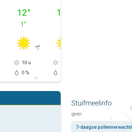
09-08
maandag 10-08
dinsdag 11-08
woensdag 12-
12
°
12
°
10
°
1
°
1
°
6
°
10 u
9 u
0 u
0 %
10 %
70 %
Stuifmeelinfo
geen
7-daagse pollenverwacht