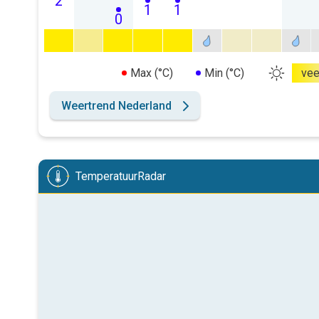
2
1
1
0
Max (°C)
Min (°C)
vee
Weertrend Nederland
TemperatuurRadar