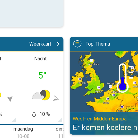
Weerkaart
Top-Thema
Er komen koelere nachten aan. W
d
Nacht
Ochtend
Midd
°
5
°
6
°
14
%
10 %
5
10 %
West- en Midden-Europa
Er komen koelere 
maandag
dinsdag
woensdag
d
10-08
11-08
12-08