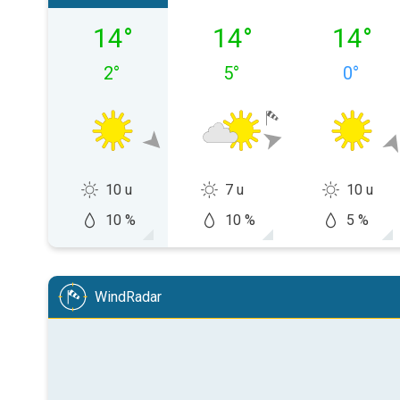
vrijdag 07-08
zaterdag 08-08
zondag 
14
°
14
°
14
°
2
°
5
°
0
°
10 u
7 u
10 u
10 %
10 %
5 %
WindRadar