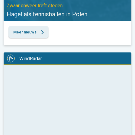
Zwaar onweer treft steden
Hagel als tennisballen in Polen
Meer nieuws
WindRadar