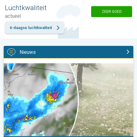
Luchtkwaliteit
ZEER GOED
actueel
6-daagse luchtkwaliteit
Nieuws
Hagel als tennisballen in Polen. Zwaar onweer treft steden. . .