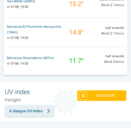
San Martín (653m)
15.2°
Wind Z 7 km/u
vr 07-08, 19:00
Mendoza/El Plumerillo Aeropuerto
half bewolkt
14.8°
(704m)
Wind Z 7 km/u
vr 07-08, 19:00
half bewolkt
Mendoza Observatorio (827m)
11.7°
Wind 0 km/u
vr 07-08, 19:00
UV-index
4
MODERAAT
morgen
6-daagse UV-index