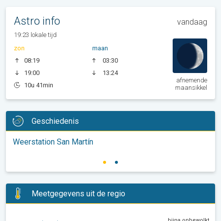
Astro info
vandaag
19:23 lokale tijd
zon
maan
08:19
03:30
19:00
13:24
afnemende
10u 41min
maansikkel
Geschiedenis
Weerstation San Martín
Meetgegevens uit de regio
bijna onbewolkt