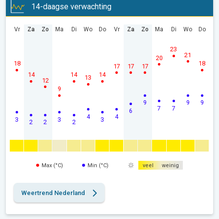
14-daagse verwachting
Vr
Za
Zo
Ma
Di
Wo
Do
Vr
Za
Zo
Ma
Di
Wo
Do
23
21
20
18
18
17
17
17
14
14
14
13
12
9
9
9
9
7
7
6
4
4
3
3
3
2
2
2
Max (°C)
Min (°C)
veel
weinig
Weertrend Nederland