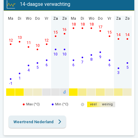
14-daagse verwachting
Ma
Di
Wo
Do
Vr
Za
Zo
Ma
Di
Wo
Do
Vr
Za
Zo
18
18
18
17
16
15
15
14
14
13
12
12
11
10
10
10
9
8
7
6
6
6
5
5
4
3
1
-1
Max (°C)
Min (°C)
veel
weinig
Weertrend Nederland