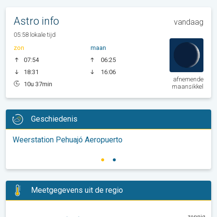
Astro info
vandaag
05:58 lokale tijd
zon
maan
07:54
06:25
18:31
16:06
afnemende
10u 37min
maansikkel
Geschiedenis
Weerstation Pehuajó Aeropuerto
Meetgegevens uit de regio
zonnig