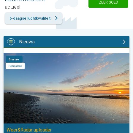
ZEER GOED
actueel
6-daagse luchtkwaliteit
Nieuws
Stuur jouw weerfoto van de week!. Weer&Radar uploader. . .
Weer&Radar uploader