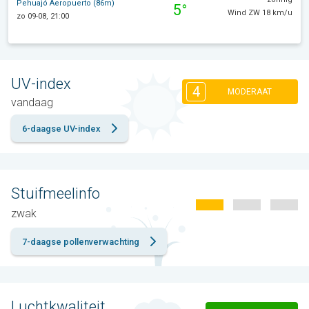
Pehuajó Aeropuerto (86m)
5°
Wind ZW 18 km/u
zo 09-08, 21:00
UV-index
4
MODERAAT
vandaag
6-daagse UV-index
Stuifmeelinfo
zwak
7-daagse pollenverwachting
Luchtkwaliteit