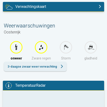
Verwachtingskaart
vandaag
Weerwaarschuwingen
Oostenrijk
onweer
Zware regen
Storm
gladheid
3-daagse zwaar weer verwachting
TemperatuurRadar