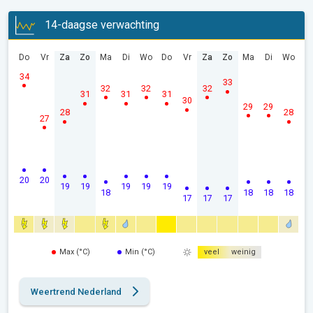
14-daagse verwachting
Do
Vr
Za
Zo
Ma
Di
Wo
Do
Vr
Za
Zo
Ma
Di
Wo
34
33
32
32
32
31
31
31
30
29
29
28
28
27
20
20
19
19
19
19
19
18
18
18
18
17
17
17
Max (°C)
Min (°C)
veel
weinig
Weertrend Nederland