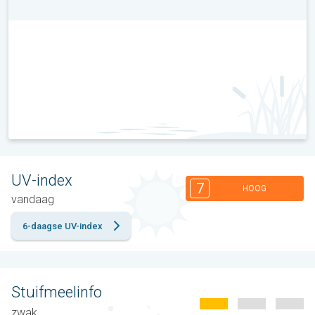
UV-index
7
HOOG
vandaag
6-daagse UV-index
Stuifmeelinfo
zwak