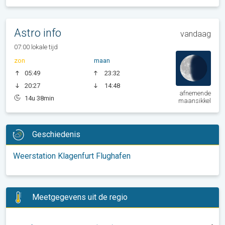
Astro info
vandaag
07:00 lokale tijd
zon
maan
05:49
23:32
20:27
14:48
afnemende
14u 38min
maansikkel
Geschiedenis
Weerstation Klagenfurt Flughafen
Meetgegevens uit de regio
-