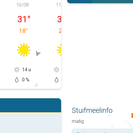
10/08
11/08
12/08
, 09/08
lunes, 10/08
martes, 11/08
miércoles, 12/
31
°
35
°
34
°
18
°
20
°
22
°
14 u
14 u
14 u
0 %
0 %
20 %
Stuifmeelinfo
matig