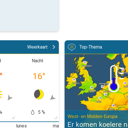
Weerkaart
Top-Thema
Er komen koelere nachten aan. W
d
Nacht
Ochtend
Midd
°
16
°
20
°
31
%
5 %
5 %
10
West- en Midden-Europa
Er komen koelere 
lunes
martes
miércoles