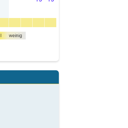
l
weinig