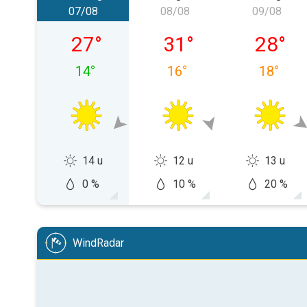
07/08
08/08
09/08
viernes, 07/08
sábado, 08/08
domingo
27
°
31
°
28
°
14
°
16
°
18
°
14 u
12 u
13 u
0 %
10 %
20 %
WindRadar