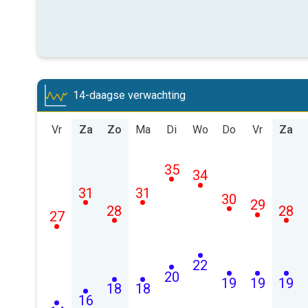
14-daagse verwachting
Vr
Za
Zo
Ma
Di
Wo
Do
Vr
Za
35
34
31
31
30
29
28
28
27
22
20
19
19
19
18
18
16