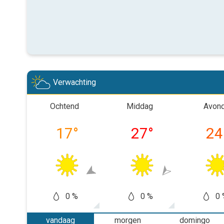
Verwachting
Ochtend
Middag
Avon
17
°
27
°
24
0 %
0 %
0 
vandaag
morgen
domingo