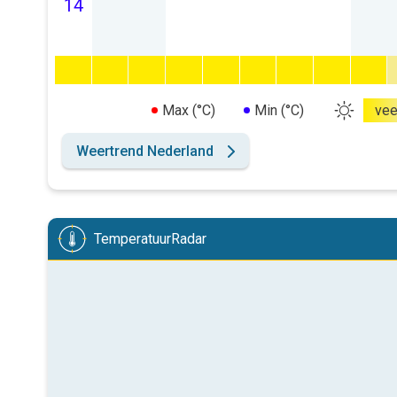
14
Max (°C)
Min (°C)
vee
Weertrend Nederland
TemperatuurRadar