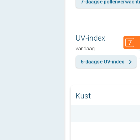
7-daagse pollenverwacht
UV-index
7
vandaag
6-daagse UV-index
Kust