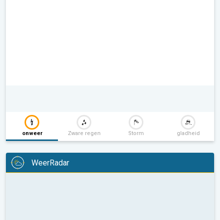
onweer
Zware regen
Storm
gladheid
WeerRadar