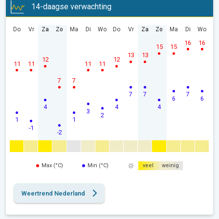
14-daagse verwachting
Do
Vr
Za
Zo
Ma
Di
Wo
Do
Vr
Za
Zo
Ma
Di
Wo
16
16
15
15
13
13
12
12
11
11
11
11
7
7
7
7
7
6
6
4
4
4
3
2
1
1
-1
-2
Max (°C)
Min (°C)
veel
weinig
Weertrend Nederland