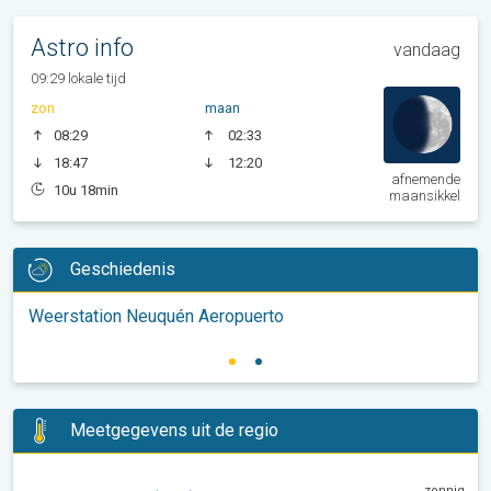
Astro info
vandaag
09:29 lokale tijd
zon
maan
08:29
02:33
18:47
12:20
afnemende
10u 18min
maansikkel
Geschiedenis
Weerstation Neuquén Aeropuerto
Meetgegevens uit de regio
zonnig