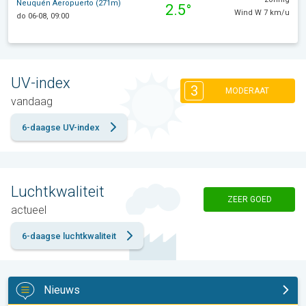
Neuquén Aeropuerto (271m)
2.5°
Wind W 7 km/u
do 06-08, 09:00
UV-index
3
MODERAAT
vandaag
6-daagse UV-index
Luchtkwaliteit
ZEER GOED
actueel
6-daagse luchtkwaliteit
Nieuws