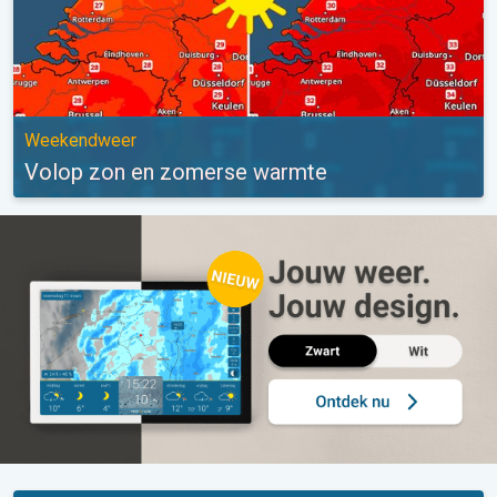
Weekendweer
Volop zon en zomerse warmte