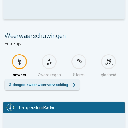
Weerwaarschuwingen
Frankrijk
onweer
Zware regen
Storm
gladheid
3-daagse zwaar weer verwachting
TemperatuurRadar