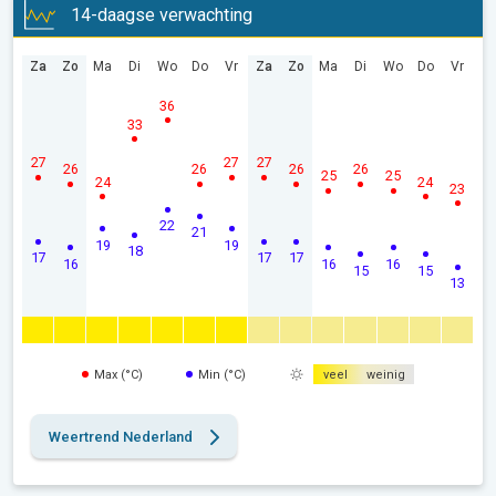
14-daagse verwachting
Za
Zo
Ma
Di
Wo
Do
Vr
Za
Zo
Ma
Di
Wo
Do
Vr
36
33
27
27
27
26
26
26
26
25
25
24
24
23
22
21
19
19
18
17
17
17
16
16
16
15
15
13
Max (°C)
Min (°C)
veel
weinig
Weertrend Nederland