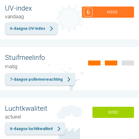
UV-index
6
HOOG
vandaag
6-daagse UV-index
Stuifmeelinfo
matig
7-daagse pollenverwachting
Luchtkwaliteit
GOED
actueel
6-daagse luchtkwaliteit