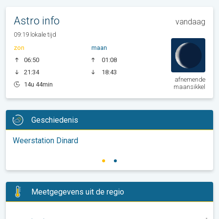
Astro info
vandaag
09:19 lokale tijd
zon
maan
06:50
01:08
21:34
18:43
afnemende
14u 44min
maansikkel
Geschiedenis
Weerstation Dinard
Meetgegevens uit de regio
-