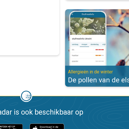
De pollen van de els zijn actief. 
Allergieën in de winter
De pollen van de els
dar is ook beschikbaar op