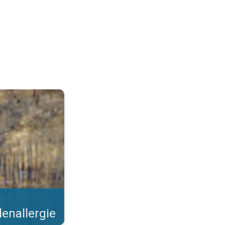
 Steeds meer bomen bloeien. . .
lenallergie