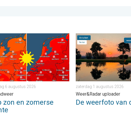
5 graden. . . dinsdag 28 juli 2026
on en zomerse warmte. Weekendweer. . . donderdag 6 augustu
De weerfoto van de week. 
ag 6 augustus 2026
zaterdag 1 augustus 2026
ndweer
Weer&Radar uploader
p zon en zomerse
De weerfoto van 
mte