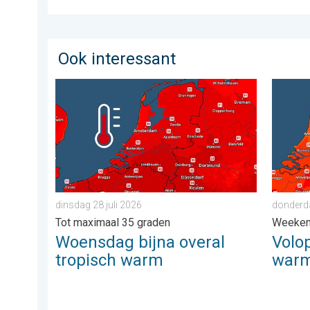
Ook interessant
Woensdag bijna overal tropisch warm. Tot maximaal 3
Volop z
dinsdag 28 juli 2026
donderd
Tot maximaal 35 graden
Weeke
Woensdag bijna overal
Volo
tropisch warm
war