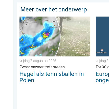
Meer over het onderwerp
Hagel als tennisballen in Polen. Zwaar onweer treft s
Europes
vrijdag 7 augustus 2026
vrijdag 3
Zwaar onweer treft steden
Tot 30 
Hagel als tennisballen in
Euro
Polen
ong