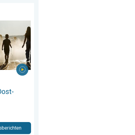
026
pa. Tot ruim 40 graden. . . dinsdag 4 augustus 2026
Oost-
sberichten