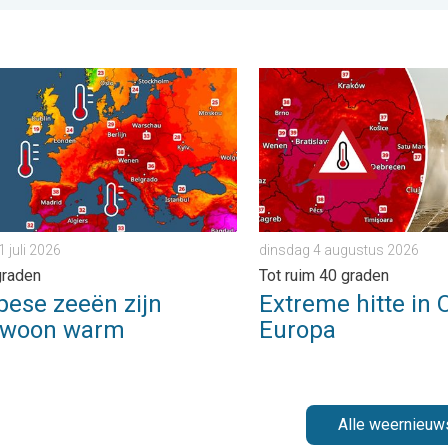
teden. . . vrijdag 7 augustus 2026
e zeeën zijn ongewoon warm. Tot 30 graden. . . vrijdag 31 juli 2
Extreme hitte in Oost-Euro
1 juli 2026
dinsdag 4 augustus 2026
graden
Tot ruim 40 graden
pese zeeën zijn
Extreme hitte in 
ewoon warm
Europa
Alle weernieuw