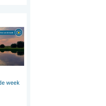
s 2026
Weer&Radar uploader. . . zaterdag 1 augustus 2026
de week