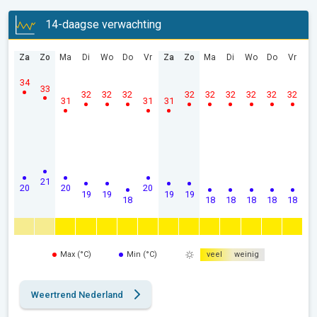
14-daagse verwachting
Za
Zo
Ma
Di
Wo
Do
Vr
Za
Zo
Ma
Di
Wo
Do
Vr
34
33
32
32
32
32
32
32
32
32
32
31
31
31
21
20
20
20
19
19
19
19
18
18
18
18
18
18
Max (°C)
Min (°C)
veel
weinig
Weertrend Nederland