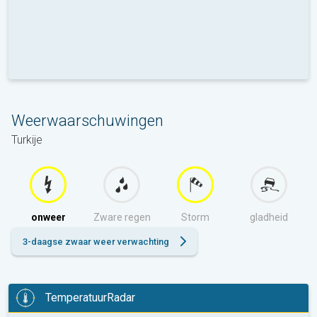
Weerwaarschuwingen
Turkije
onweer
Zware regen
Storm
gladheid
3-daagse zwaar weer verwachting
TemperatuurRadar