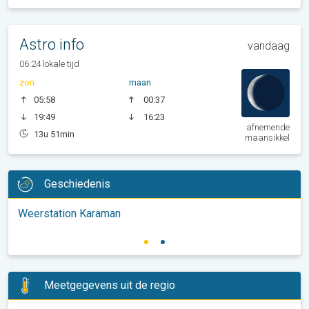
Astro info
vandaag
06:24 lokale tijd
zon
maan
05:58
00:37
19:49
16:23
afnemende
13u 51min
maansikkel
Geschiedenis
Weerstation Karaman
Meetgegevens uit de regio