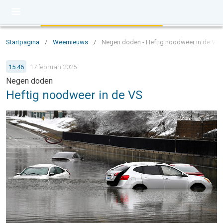
Startpagina
/
Weernieuws
/
Negen doden - Heftig noodweer in de VS
15:46
17 februari 2025
Negen doden
Heftig noodweer in de VS