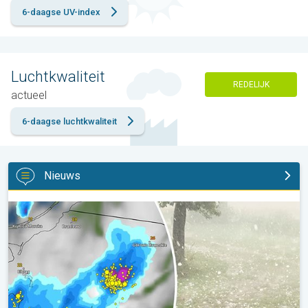
6-daagse UV-index
Luchtkwaliteit
REDELIJK
actueel
6-daagse luchtkwaliteit
Nieuws
Hagel als tennisballen in Polen. Zwaar onweer treft steden. . .