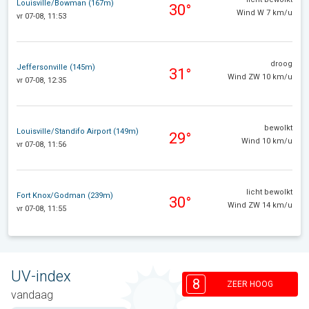
Louisville/Bowman (167m)
30°
Wind W 7 km/u
vr 07-08, 11:53
droog
Jeffersonville (145m)
31°
Wind ZW 10 km/u
vr 07-08, 12:35
bewolkt
Louisville/Standifo Airport (149m)
29°
Wind 10 km/u
vr 07-08, 11:56
licht bewolkt
Fort Knox/Godman (239m)
30°
Wind ZW 14 km/u
vr 07-08, 11:55
UV-index
8
ZEER HOOG
vandaag