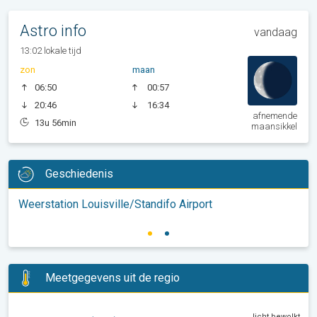
Astro info
vandaag
13:02 lokale tijd
zon
maan
06:50
00:57
20:46
16:34
afnemende
13u 56min
maansikkel
Geschiedenis
Weerstation Louisville/Standifo Airport
Meetgegevens uit de regio
licht bewolkt