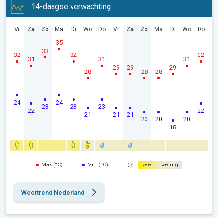
14-daagse verwachting
Vr
Za
Zo
Ma
Di
Wo
Do
Vr
Za
Zo
Ma
Di
Wo
Do
35
33
32
32
32
31
31
31
29
29
29
28
28
28
24
24
23
23
23
22
22
21
21
21
20
20
20
18
Max (°C)
Min (°C)
veel
weinig
Weertrend Nederland