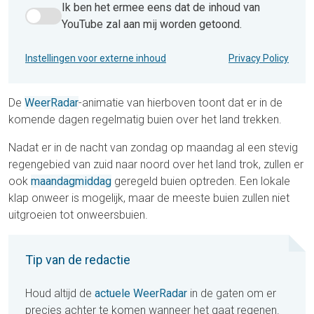
Ik ben het ermee eens dat de inhoud van
Ik ben het ermee eens dat de inhoud van YouTube zal aan 
YouTube zal aan mij worden getoond.
Instellingen voor externe inhoud
Privacy Policy
De
WeerRadar
-animatie van hierboven toont dat er in de
komende dagen regelmatig buien over het land trekken.
Nadat er in de nacht van zondag op maandag al een stevig
regengebied van zuid naar noord over het land trok, zullen er
ook
maandagmiddag
geregeld buien optreden. Een lokale
klap onweer is mogelijk, maar de meeste buien zullen niet
uitgroeien tot onweersbuien.
Tip van de redactie
Houd altijd de
actuele WeerRadar
in de gaten om er
precies achter te komen wanneer het gaat regenen.