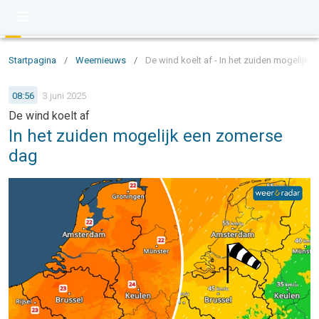
Startpagina
/
Weernieuws
/
De wind koelt af - In het zuiden mogelijk
08:56
3 juni 2025
De wind koelt af
In het zuiden mogelijk een zomerse
dag