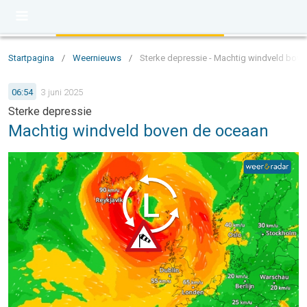
Startpagina
/
Weernieuws
/
Sterke depressie - Machtig windveld bov
06:54
3 juni 2025
Sterke depressie
Machtig windveld boven de oceaan