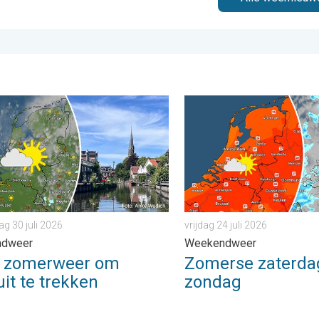
 dinsdag 4 augustus 2026
omerweer om eropuit te trekken. Weekendweer. . . donderdag 30 
Zomerse zaterdag, buiige z
g 30 juli 2026
vrijdag 24 juli 2026
ndweer
Weekendweer
i zomerweer om
Zomerse zaterdag
it te trekken
zondag