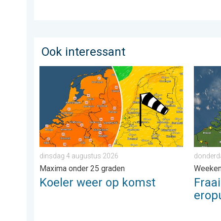
Ook interessant
Koeler weer op komst. Maxima onder 25 graden. . .
Fraai z
dinsdag 4 augustus 2026
donderda
Maxima onder 25 graden
Weeke
Koeler weer op komst
Fraa
eropu