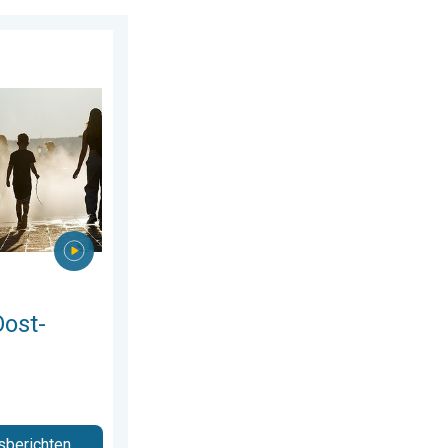
g 28 juli 2026
pa. Tot ruim 40 graden. . . dinsdag 4 augustus 2026
Oost-
sberichten