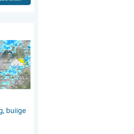
juli 2026
ondag. Weekendweer. . . vrijdag 24 juli 2026
, buiige