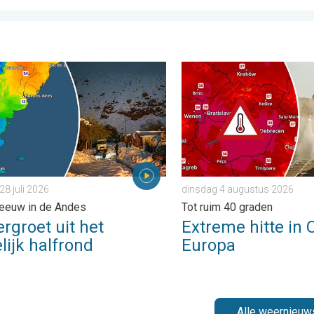
nd. . . woensdag 5 augustus 2026
oet uit het zuidelijk halfrond. Veel sneeuw in de Andes. . . dinsda
Extreme hitte in Oost-Euro
28 juli 2026
dinsdag 4 augustus 2026
eeuw in de Andes
Tot ruim 40 graden
rgroet uit het
Extreme hitte in 
lijk halfrond
Europa
Alle weernieuw