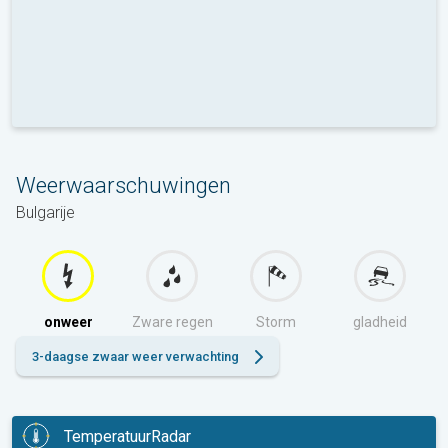
Weerwaarschuwingen
Bulgarije
onweer
Zware regen
Storm
gladheid
3-daagse zwaar weer verwachting
TemperatuurRadar