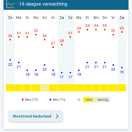
14-daagse verwachting
Zo
Ma
Di
Wo
Do
Vr
Za
Zo
Ma
Di
Wo
Do
Vr
Za
34
34
34
33
33
32
32
31
31
31
30
30
28
27
22
21
21
21
21
20
20
19
18
18
18
18
17
17
Max (°C)
Min (°C)
veel
weinig
Weertrend Nederland