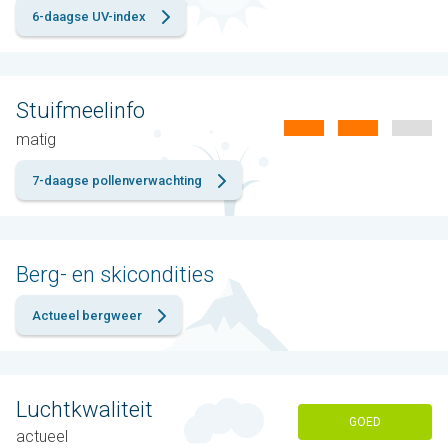
6-daagse UV-index
Stuifmeelinfo
matig
7-daagse pollenverwachting
Berg- en skicondities
Actueel bergweer
Luchtkwaliteit
GOED
actueel