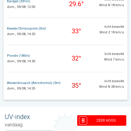
Kardjali (331m)
29.6°
Wind N 18 km/u
dom., 09/08, 12:00
licht bewolkt
Kavala/Chrisoupolis (5m)
33°
Wind Z 18 km/u
dom., 09/08, 14:20
licht bewolkt
Plovdiv (185m)
32°
Wind 7 km/u
dom., 09/08, 14:30
licht bewolkt
Alexandroupoli (Aerodromio) (3m)
35°
Wind N 28 km/u
dom., 09/08, 14:20
UV-index
8
ZEER HOOG
vandaag