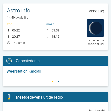
Astro info
vandaag
14:49 lokale tijd
zon
maan
06:22
01:53
20:27
18:16
afnemende
14u 5min
maansikkel
Geschiedenis
Weerstation Kardjali
Meetgegevens uit de regio
licht bewolkt