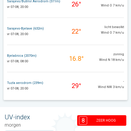
Sarajevo/Butmir Aerodrom (511m)
26°
Wind O 7 km/u
vr 07-08, 20:00
licht bewolkt
Sarajevo-Bjelave (632m)
22°
Wind O 7 km/u
vr 07-08, 20:00
zonnig
Bjelašnica (2070m)
16.8°
Wind N 18 km/u
vr 07-08, 08:00
-
Tuzla aerodrom (239m)
29°
Wind NW 3 km/u
vr 07-08, 20:00
UV-index
8
ZEER HOOG
morgen