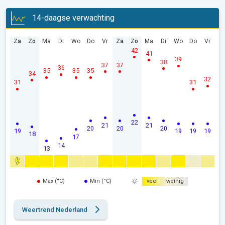
14-daagse verwachting
Za
Zo
Ma
Di
Wo
Do
Vr
Za
Zo
Ma
Di
Wo
Do
Vr
42
41
39
38
37
37
36
35
35
35
34
32
31
31
22
21
21
20
20
20
19
19
19
19
18
17
14
13
Max (°C)
Min (°C)
veel
weinig
Weertrend Nederland