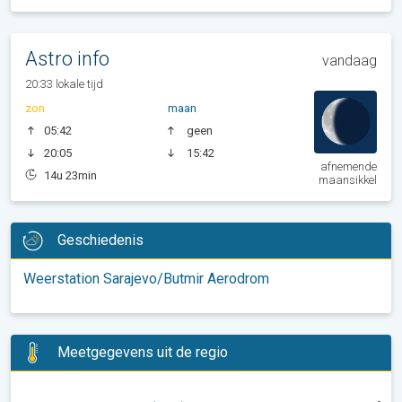
Astro info
vandaag
20:33 lokale tijd
zon
maan
05:42
geen
20:05
15:42
afnemende
14u 23min
maansikkel
Geschiedenis
Weerstation Sarajevo/Butmir Aerodrom
Meetgegevens uit de regio
-