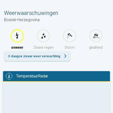
Weerwaarschuwingen
Bosnië-Herzegovina
onweer
Zware regen
Storm
gladheid
3-daagse zwaar weer verwachting
TemperatuurRadar