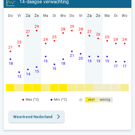
14-daagse verwachting
Do
Vr
Za
Zo
Ma
Di
Wo
Do
Vr
Za
Zo
Ma
Di
Wo
29
29
28
28
27
27
26
25
25
24
24
24
23
21
21
20
19
19
19
19
18
18
17
17
16
15
14
13
Max (°C)
Min (°C)
veel
weinig
Weertrend Nederland