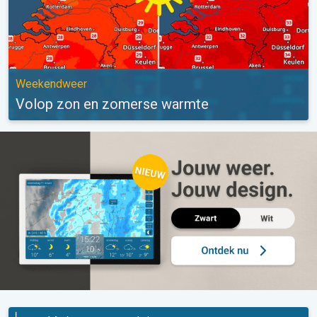
Weekendweer
Volop zon en zomerse warmte