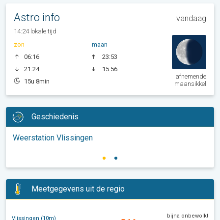
Astro info
vandaag
14:24 lokale tijd
zon
maan
06:16
23:53
21:24
15:56
afnemende
15u 8min
maansikkel
Geschiedenis
Weerstation Vlissingen
Meetgegevens uit de regio
bijna onbewolkt
Vlissingen (10m)