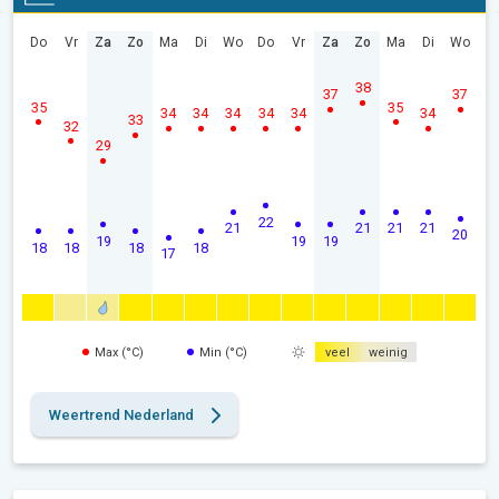
Do
Vr
Za
Zo
Ma
Di
Wo
Do
Vr
Za
Zo
Ma
Di
Wo
38
37
37
35
35
34
34
34
34
34
34
33
32
29
22
21
21
21
21
20
19
19
19
18
18
18
18
17
Max (°C)
Min (°C)
veel
weinig
Weertrend Nederland