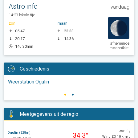
Astro info
vandaag
14:23 lokale tijd
zon
maan
05:47
23:33
20:17
14:36
afnemende
14u 30min
maansikkel
Geschiedenis
Weerstation Ogulin
Meetgegevens uit de regio
zonnig
Ogulin (328m)
34.3°
Wind ZO 10 km/u