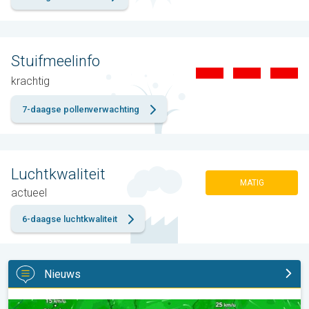
Stuifmeelinfo
krachtig
7-daagse pollenverwachting
Luchtkwaliteit
MATIG
actueel
6-daagse luchtkwaliteit
Nieuws
Tyfoon Dolphin op weg naar Japan. Veel regen en wind. . .