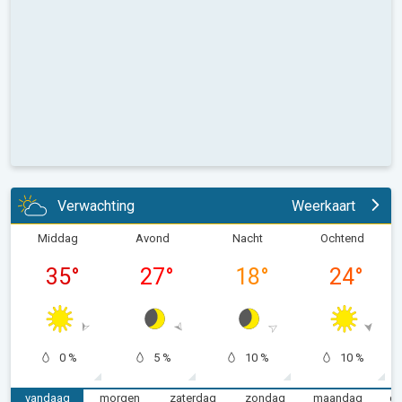
Verwachting
Weerkaart
Middag
Avond
Nacht
Ochtend
35
°
27
°
18
°
24
°
0 %
5 %
10 %
10 %
vandaag
morgen
zaterdag
zondag
maandag
di