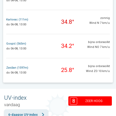
do 06-08, 13:00
zonnig
Karlovac (111m)
34.8°
Wind N 7 km/u
do 06-08, 13:00
bijna onbewolkt
Gospić (565m)
34.2°
Wind NO 7 km/u
do 06-08, 13:00
bijna onbewolkt
Zavižan (1597m)
25.8°
Wind ZO 10 km/u
do 06-08, 13:00
UV-index
8
ZEER HOOG
vandaag
6-daagse UV-index