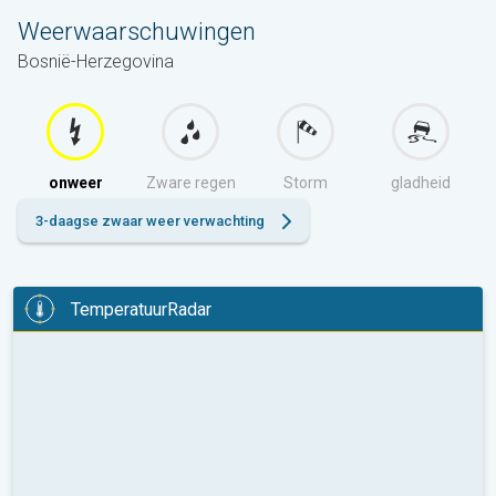
Weerwaarschuwingen
Bosnië-Herzegovina
onweer
Zware regen
Storm
gladheid
3-daagse zwaar weer verwachting
TemperatuurRadar