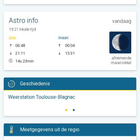
Astro info
vandaag
19:21 lokale tijd
zon
maan
06:48
00:04
21:11
15:31
afnemende
14u 23min
maansikkel
Geschiedenis
Weerstation Toulouse-Blagnac
Meetgegevens uit de regio