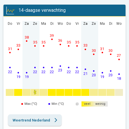
14-daagse verwachting
Do
Vr
Za
Zo
Ma
Di
Wo
Do
Vr
Za
Zo
Ma
Di
Wo
39
38
36
35
35
35
35
33
33
31
31
30
30
27
23
22
22
22
22
22
22
21
20
20
19
19
19
18
Max (°C)
Min (°C)
veel
weinig
Weertrend Nederland