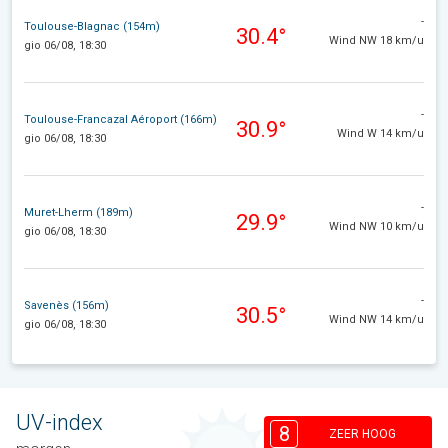
-
Toulouse-Blagnac (154m)
30.4°
Wind NW 18 km/u
gio 06/08, 18:30
-
Toulouse-Francazal Aéroport (166m)
30.9°
Wind W 14 km/u
gio 06/08, 18:30
-
Muret-Lherm (189m)
29.9°
Wind NW 10 km/u
gio 06/08, 18:30
-
Savenès (156m)
30.5°
Wind NW 14 km/u
gio 06/08, 18:30
UV-index
8
ZEER HOOG