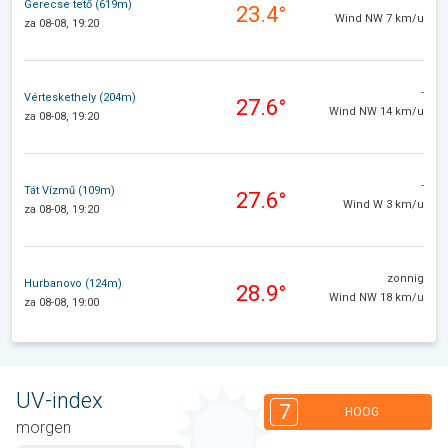
Gerecse tető (619m)
23.4°
Wind NW 7 km/u
za 08-08, 19:20
-
Vérteskethely (204m)
27.6°
Wind NW 14 km/u
za 08-08, 19:20
-
Tát Vízmű (109m)
27.6°
Wind W 3 km/u
za 08-08, 19:20
zonnig
Hurbanovo (124m)
28.9°
Wind NW 18 km/u
za 08-08, 19:00
UV-index
7
HOOG
morgen