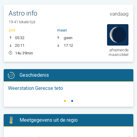
Astro info
vandaag
19:41 lokale tijd
zon
maan
05:32
geen
20:11
17:12
afnemende
14u 39min
maansikkel
Geschiedenis
Weerstation Gerecse teto
Meetgegevens uit de regio
-