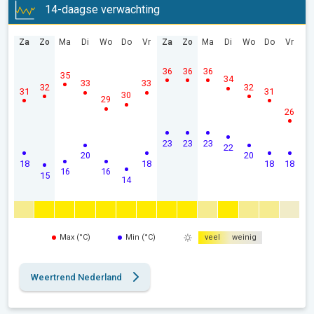
14-daagse verwachting
Za
Zo
Ma
Di
Wo
Do
Vr
Za
Zo
Ma
Di
Wo
Do
Vr
36
36
36
35
34
33
33
32
32
31
31
30
29
26
23
23
23
22
20
20
18
18
18
18
16
16
15
14
Max (°C)
Min (°C)
veel
weinig
Weertrend Nederland