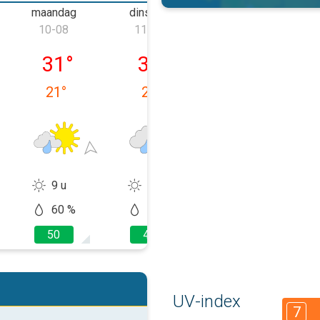
maandag
dinsdag
woensdag
d
10-08
11-08
12-08
09-08
maandag 10-08
dinsdag 11-08
woensdag 12-
31
°
31
°
28
°
21
°
22
°
21
°
9 u
5 u
5 u
60 %
60 %
70 %
50
40
30
UV-index
7