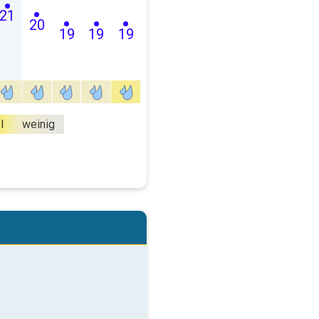
21
20
19
19
19
l
weinig