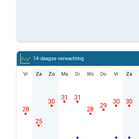
14-daagse verwachting
Vr
Za
Zo
Ma
Di
Wo
Do
Vr
Za
31
31
30
30
30
29
28
28
25