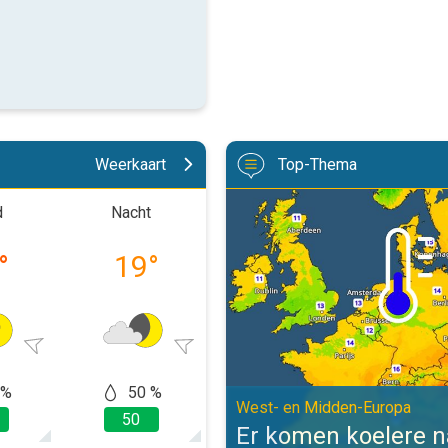
Weerkaart
Top-Thema
Er komen koelere nachten aan. W
d
Nacht
Ochtend
Midd
°
19
°
23
°
25
 %
50 %
50 %
60
West- en Midden-Europa
50
50
40
Er komen koelere 