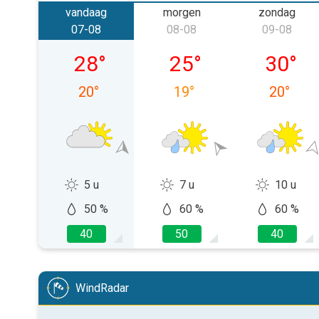
vandaag
morgen
zondag
07-08
08-08
09-08
vrijdag 07-08
zaterdag 08-08
zondag 
28
°
25
°
30
°
20
°
19
°
20
°
5 u
7 u
10 u
50 %
60 %
60 %
40
50
40
WindRadar