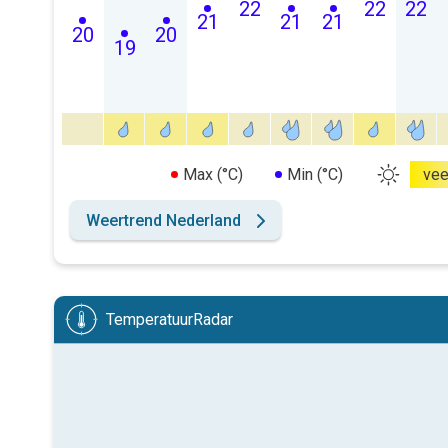
22
22
22
21
21
21
20
20
19
Max (°C)
Min (°C)
vee
Weertrend Nederland
TemperatuurRadar