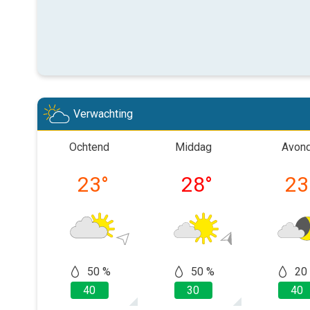
Verwachting
Ochtend
Middag
Avon
23
°
28
°
23
50 %
50 %
20
40
30
40