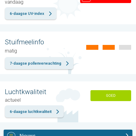
vandaag
6-daagse UV-index
Stuifmeelinfo
matig
7-daagse pollenverwachting
Luchtkwaliteit
GOED
actueel
6-daagse luchtkwaliteit
Nieuws