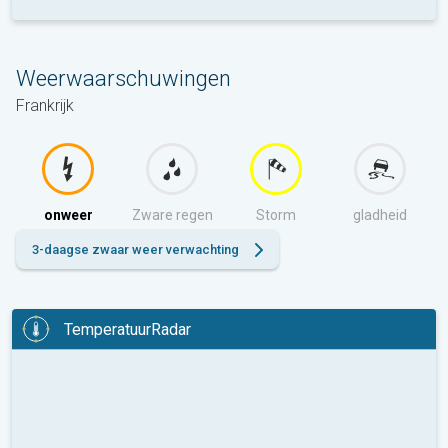
Weerwaarschuwingen
Frankrijk
onweer
Zware regen
Storm
gladheid
3-daagse zwaar weer verwachting
TemperatuurRadar