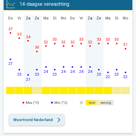
14-daagse verwachting
Do
Vr
Za
Zo
Ma
Di
Wo
Do
Vr
Za
Zo
Ma
Di
Wo
37
35
34
33
33
33
33
33
32
32
32
32
31
30
27
24
24
24
24
24
23
23
23
23
23
22
22
21
Max (°C)
Min (°C)
veel
weinig
Weertrend Nederland