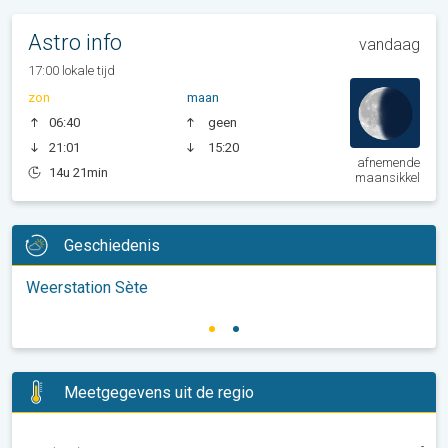
Astro info
vandaag
17:00 lokale tijd
zon
maan
06:40
geen
21:01
15:20
afnemende
14u 21min
maansikkel
Geschiedenis
Weerstation Sète
Meetgegevens uit de regio
-