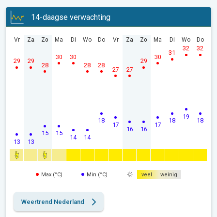
14-daagse verwachting
Vr
Za
Zo
Ma
Di
Wo
Do
Vr
Za
Zo
Ma
Di
Wo
Do
32
32
31
30
30
30
29
29
29
28
28
28
27
27
19
18
18
18
17
17
16
16
15
15
14
14
13
13
Max (°C)
Min (°C)
veel
weinig
Weertrend Nederland