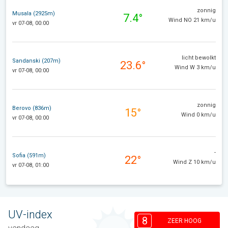
zonnig
Musala (2925m)
7.4°
Wind NO 21 km/u
vr 07-08, 00:00
licht bewolkt
Sandanski (207m)
23.6°
Wind W 3 km/u
vr 07-08, 00:00
zonnig
Berovo (836m)
15°
Wind 0 km/u
vr 07-08, 00:00
-
Sofia (591m)
22°
Wind Z 10 km/u
vr 07-08, 01:00
UV-index
8
ZEER HOOG