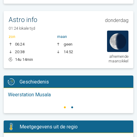
Astro info
donderdag
01:24 lokale tijd
zon
maan
06:24
geen
20:38
14:52
afnemende
14u 14min
maansikkel
Geschiedenis
Weerstation Musala
Meetgegevens uit de regio