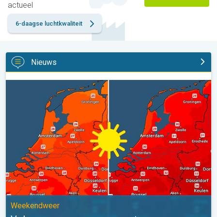
actueel
6-daagse luchtkwaliteit
Nieuws
Volop zon en zomerse warmte. Weekendweer. . .
Weekendweer