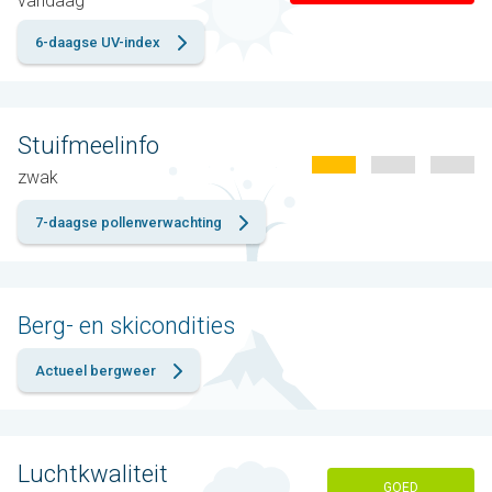
vandaag
6-daagse UV-index
Stuifmeelinfo
zwak
7-daagse pollenverwachting
Berg- en skicondities
Actueel bergweer
Luchtkwaliteit
GOED