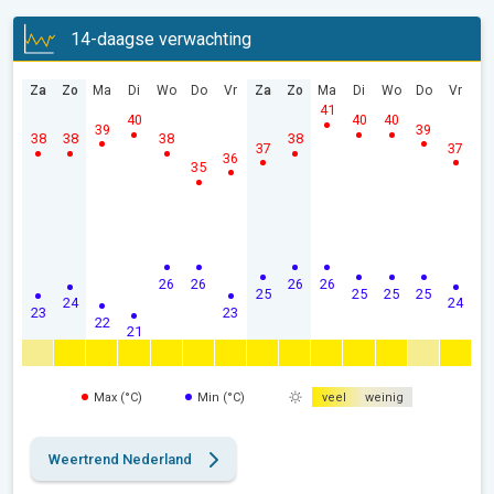
14-daagse verwachting
Za
Zo
Ma
Di
Wo
Do
Vr
Za
Zo
Ma
Di
Wo
Do
Vr
41
40
40
40
39
39
38
38
38
38
37
37
36
35
26
26
26
26
25
25
25
25
24
24
23
23
22
21
Max (°C)
Min (°C)
veel
weinig
Weertrend Nederland