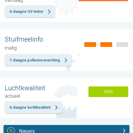
vandaag
6-daagse UV-index
Stuifmeelinfo
matig
7-daagse pollenverwachting
Luchtkwaliteit
GOED
actueel
6-daagse luchtkwaliteit
Nieuws