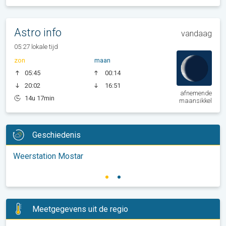
Astro info
vandaag
05:27 lokale tijd
zon
maan
05:45
00:14
20:02
16:51
afnemende
14u 17min
maansikkel
Geschiedenis
Weerstation Mostar
Meetgegevens uit de regio