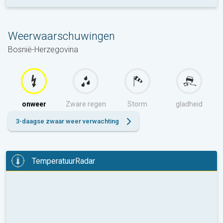
Weerwaarschuwingen
Bosnië-Herzegovina
onweer
Zware regen
Storm
gladheid
3-daagse zwaar weer verwachting
TemperatuurRadar