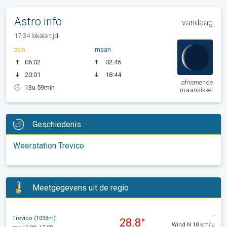
Astro info
vandaag
17:34 lokale tijd
zon
maan
06:02
02:46
20:01
18:44
afnemende
13u 59min
maansikkel
Geschiedenis
Weerstation Trevico
Meetgegevens uit de regio
-
Trevico (1093m)
28.8°
Wind N 10 km/u