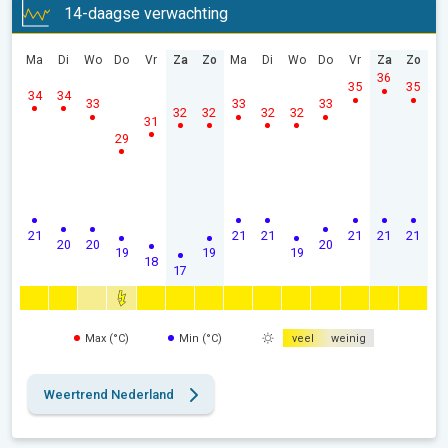
14-daagse verwachting
Ma
Di
Wo
Do
Vr
Za
Zo
Ma
Di
Wo
Do
Vr
Za
Zo
36
35
35
34
34
33
33
33
32
32
32
32
31
29
21
21
21
21
21
21
20
20
20
19
19
19
18
17
Max (°C)
Min (°C)
veel
weinig
Weertrend Nederland