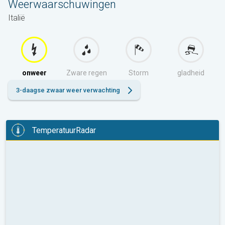
Weerwaarschuwingen
Italië
onweer
Zware regen
Storm
gladheid
3-daagse zwaar weer verwachting
TemperatuurRadar