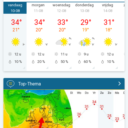
vandaag
morgen
woensdag
donderdag
vrijdag
za
10-08
11-08
12-08
13-08
14-08
1
maandag 10-08
dinsdag 11-08
woensdag 12-08
donderdag 13-08
vrijdag 14-0
34
°
34
°
33
°
29
°
31
°
21
°
20
°
20
°
19
°
18
°
12 u
12 u
11 u
9 u
12 u
10 %
20 %
50 %
60 %
10 %
Top-Thema
Nieuwe hittepiek deze week. 14-daagse weertrend. . .