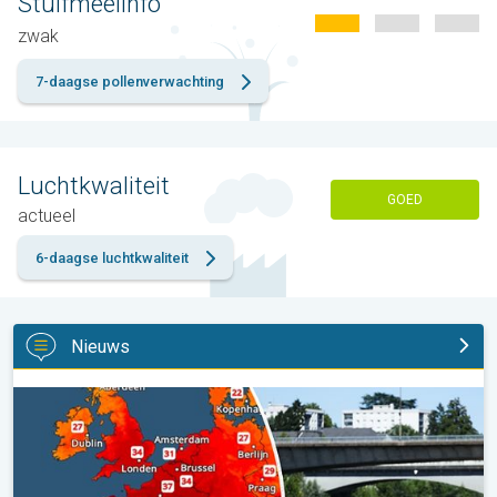
Stuifmeelinfo
zwak
7-daagse pollenverwachting
Luchtkwaliteit
GOED
actueel
6-daagse luchtkwaliteit
Nieuws
West-Europa stevent af op recordzomer. Ongewoon heet en dro