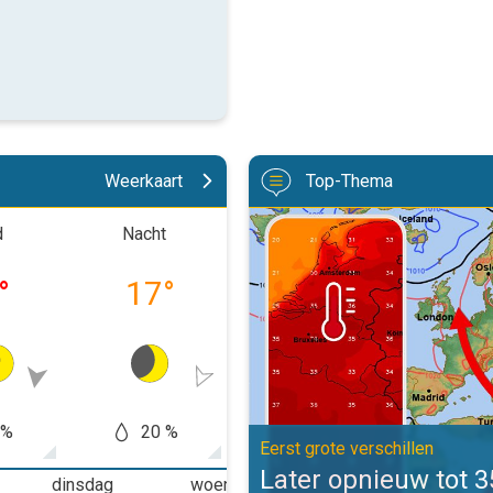
Weerkaart
Top-Thema
Later opnieuw tot 35 graden. Eers
d
Nacht
Ochtend
Midd
°
17
°
22
°
27
 %
20 %
30 %
60
Eerst grote verschillen
Later opnieuw tot 
dinsdag
woensdag
donderdag