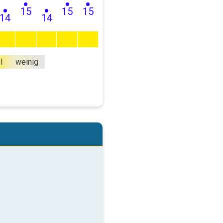
15
15
15
14
14
l
weinig