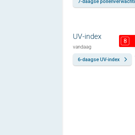
7-daagse pollenverwacht
UV-index
8
vandaag
6-daagse UV-index