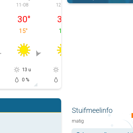
11-08
12-08
13-08
 10-08
dinsdag 11-08
woensdag 12-08
donderdag 13-
30
°
31
°
26
°
15
°
14
°
16
°
13 u
12 u
10 u
0 %
10 %
60 %
Stuifmeelinfo
matig