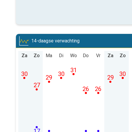
14-daagse verwachting
Za
Zo
Ma
Di
Wo
Do
Vr
Za
Zo
31
30
30
30
29
29
27
26
26
17