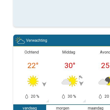
Verwachting
Ochtend
Middag
Avon
22
°
30
°
25
20 %
30 %
20
vandaag
morgen
maandag