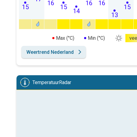
16
16
16
15
15
15
14
13
Max (°C)
Min (°C)
vee
Weertrend Nederland
TemperatuurRadar