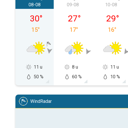
08-08
09-08
10-08
zaterdag 08-08
zondag 09-08
maandag
30
°
27
°
29
°
15
°
17
°
16
°
11 u
8 u
11 u
50 %
60 %
10 %
WindRadar