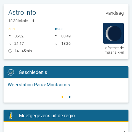
Astro info
vandaag
18:30 lokale tijd
zon
maan
06:32
00:49
21:17
18:26
afnemende
14u 45min
maansikkel
Geschiedenis
Weerstation Paris-Montsouris
Meetgegevens uit de regio
-