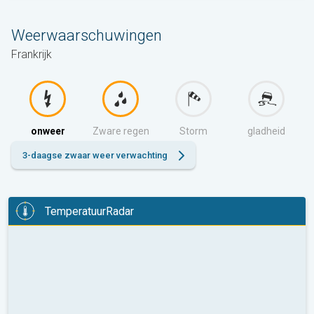
Weerwaarschuwingen
Frankrijk
onweer
Zware regen
Storm
gladheid
3-daagse zwaar weer verwachting
TemperatuurRadar