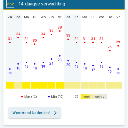
14-daagse verwachting
Za
Zo
Ma
Di
Wo
Do
Vr
Za
Zo
Ma
Di
Wo
Do
Vr
38
36
34
34
33
31
31
31
31
31
31
30
29
26
23
21
20
19
19
19
19
18
18
18
17
16
15
15
Max (°C)
Min (°C)
veel
weinig
Weertrend Nederland