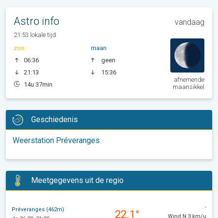
Astro info
vandaag
21:53 lokale tijd
zon
maan
06:36
geen
21:13
15:36
afnemende
14u 37min
maansikkel
Geschiedenis
Weerstation Préveranges
Meetgegevens uit de regio
-
Préveranges (462m)
22.1°
Wind N 3 km/u