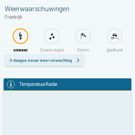
Weerwaarschuwingen
Frankrijk
onweer
Zware regen
Storm
gladheid
3-daagse zwaar weer verwachting
TemperatuurRadar