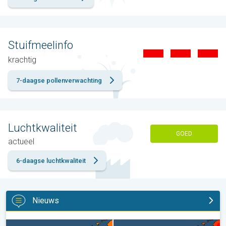
Stuifmeelinfo
krachtig
7-daagse pollenverwachting
Luchtkwaliteit
GOED
actueel
6-daagse luchtkwaliteit
Nieuws
Volop zon en zomerse warmte. Weekendweer. . .