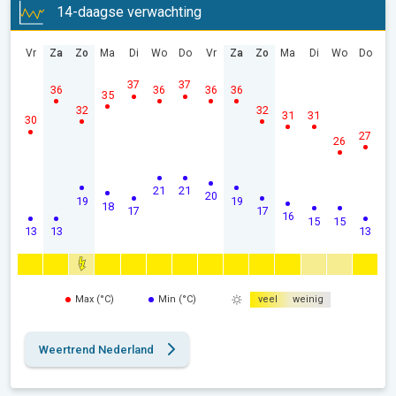
14-daagse verwachting
Vr
Za
Zo
Ma
Di
Wo
Do
Vr
Za
Zo
Ma
Di
Wo
Do
37
37
36
36
36
36
35
32
32
31
31
30
27
26
21
21
20
19
19
18
17
17
16
15
15
13
13
13
Max (°C)
Min (°C)
veel
weinig
Weertrend Nederland