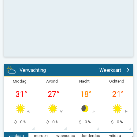
Verwachting
Weerkaart
Middag
Avond
Nacht
Ochtend
31
°
27
°
18
°
21
°
0 %
0 %
0 %
0 %
vandaag
morgen
woensdag
donderdag
vrijdag
za