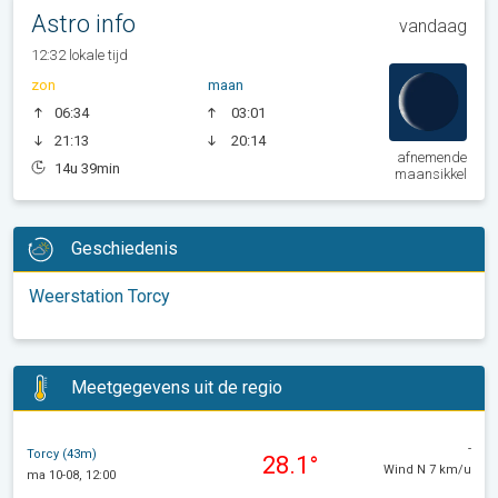
Astro info
vandaag
12:32 lokale tijd
zon
maan
06:34
03:01
21:13
20:14
afnemende
14u 39min
maansikkel
Geschiedenis
Weerstation Torcy
Meetgegevens uit de regio
-
Torcy (43m)
28.1°
Wind N 7 km/u
ma 10-08, 12:00