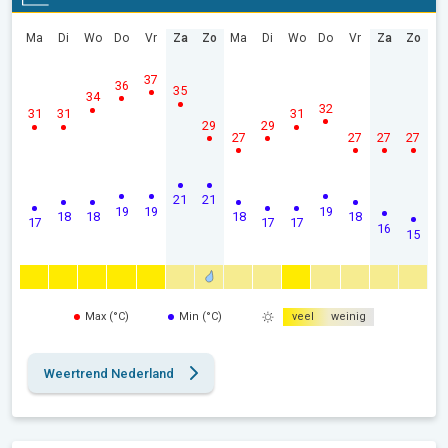
Ma
Di
Wo
Do
Vr
Za
Zo
Ma
Di
Wo
Do
Vr
Za
Zo
37
36
35
34
32
31
31
31
29
29
27
27
27
27
21
21
19
19
19
18
18
18
18
17
17
17
16
15
Max (°C)
Min (°C)
veel
weinig
Weertrend Nederland