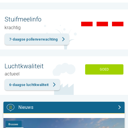
Stuifmeelinfo
krachtig
7-daagse pollenverwachting
Luchtkwaliteit
GOED
actueel
6-daagse luchtkwaliteit
Nieuws
Stuur jouw weerfoto van de week!. Weer&Radar uploader. . .