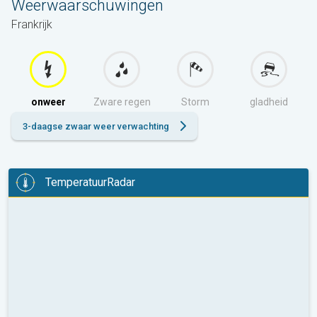
Weerwaarschuwingen
Frankrijk
onweer
Zware regen
Storm
gladheid
3-daagse zwaar weer verwachting
TemperatuurRadar