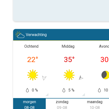
Verwachting
Ochtend
Middag
Avon
22
°
35
°
30
0 %
5 %
10
morgen
zondag
maandag
08-08
09-08
10-08