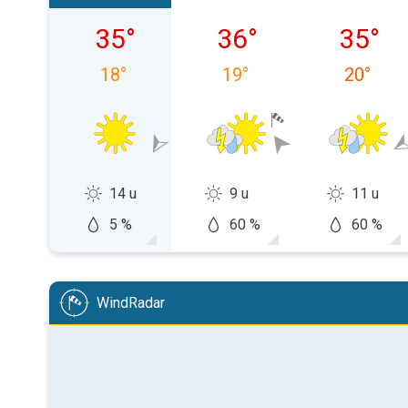
zaterdag 08-08
zondag 09-08
maandag
35
°
36
°
35
°
18
°
19
°
20
°
14 u
9 u
11 u
5 %
60 %
60 %
WindRadar