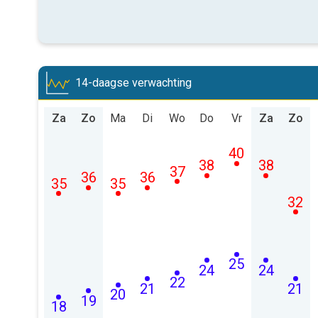
14-daagse verwachting
Za
Zo
Ma
Di
Wo
Do
Vr
Za
Zo
40
38
38
37
36
36
35
35
32
25
24
24
22
21
21
20
19
18