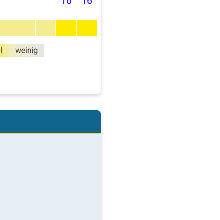
16
16
l
weinig