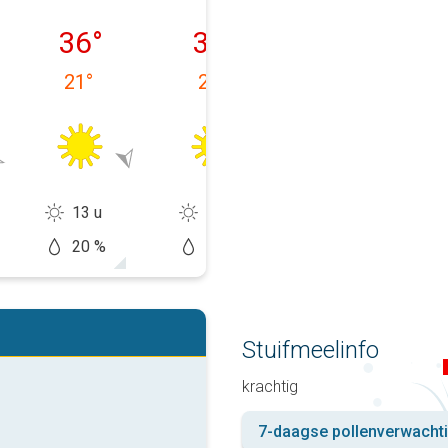
 10-08
dinsdag 11-08
woensdag 12-08
donderdag 13-
36
°
37
°
38
°
21
°
22
°
24
°
13 u
14 u
13 u
20 %
10 %
20 %
Stuifmeelinfo
krachtig
7-daagse pollenverwacht