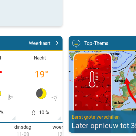
Weerkaart
Top-Thema
Later opnieuw tot 35 graden. Eers
d
Nacht
Ochtend
Midd
°
19
°
25
°
36
 %
10 %
20 %
40
Eerst grote verschillen
Later opnieuw tot 
dinsdag
woensdag
donderdag
11-08
12-08
13-08