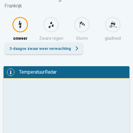
Frankrijk
onweer
Zware regen
Storm
gladheid
3-daagse zwaar weer verwachting
TemperatuurRadar