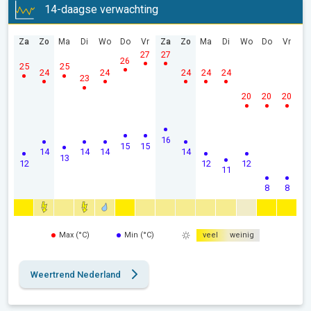
14-daagse verwachting
Za
Zo
Ma
Di
Wo
Do
Vr
Za
Zo
Ma
Di
Wo
Do
Vr
27
27
26
25
25
24
24
24
24
24
23
20
20
20
16
15
15
14
14
14
14
13
12
12
12
11
8
8
Max (°C)
Min (°C)
veel
weinig
Weertrend Nederland