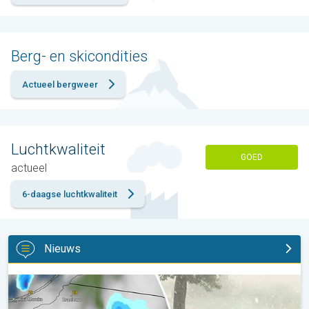
Berg- en skicondities
Actueel bergweer
Luchtkwaliteit
GOED
actueel
6-daagse luchtkwaliteit
Nieuws
Hagel als tennisballen in Polen. Zwaar onweer treft steden. . .