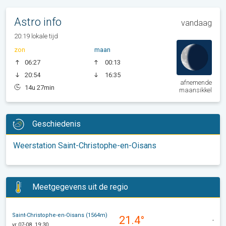
Astro info
vandaag
20:19 lokale tijd
zon
maan
06:27
00:13
20:54
16:35
afnemende
14u 27min
maansikkel
Geschiedenis
Weerstation Saint-Christophe-en-Oisans
Meetgegevens uit de regio
Saint-Christophe-en-Oisans (1564m)
21.4°
-
vr 07-08, 19:30