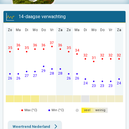
14-daagse verwachting
Zo
Ma
Di
Wo
Do
Vr
Za
Zo
Ma
Di
Wo
Do
Vr
Za
37
36
36
36
36
35
35
35
34
32
32
32
32
31
29
28
28
27
27
26
26
26
26
24
24
23
23
23
Max (°C)
Min (°C)
veel
weinig
Weertrend Nederland