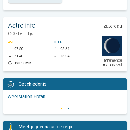
Astro info
zaterdag
02:37 lokale tijd
zon
maan
07:50
02:24
21:40
18:04
afnemende
13u 50min
maansikkel
Geschiedenis
Weerstation Hotan
Meetgegevens uit de regio