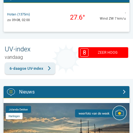
-
Hotan (1375m)
27.6°
Wind ZW 7 km/u
zo 09-08, 02:00
UV-index
8
ZEER HOOG
vandaag
6-daagse UV-index
Nieuws
De weerfoto van de week. Weer&Radar uploader. . .