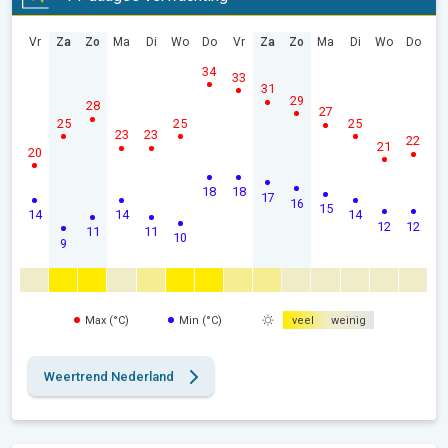
Vr
Za
Zo
Ma
Di
Wo
Do
Vr
Za
Zo
Ma
Di
Wo
Do
34
33
31
29
28
27
25
25
25
23
23
22
21
20
18
18
17
16
15
14
14
14
12
12
11
11
10
9
Max (°C)
Min (°C)
veel
weinig
Weertrend Nederland