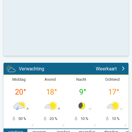
Verwachting
Weerkaart
Middag
Avond
Nacht
Ochtend
20
°
18
°
9
°
17
°
50 %
20 %
10 %
10 %
vandaag
morgen
zondag
maandag
dinsdag
wo