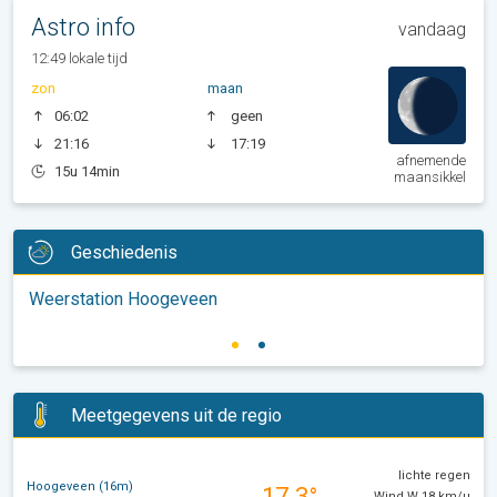
Astro info
vandaag
12:49 lokale tijd
zon
maan
06:02
geen
21:16
17:19
afnemende
15u 14min
maansikkel
Geschiedenis
Weerstation Hoogeveen
Meetgegevens uit de regio
lichte regen
Hoogeveen (16m)
17.3°
Wind W 18 km/u