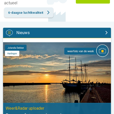
actueel
6-daagse luchtkwaliteit
Nieuws
De weerfoto van de week. Weer&Radar uploader. . .
Weer&Radar uploader