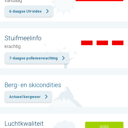
vandaag
6-daagse UV-index
Stuifmeelinfo
krachtig
7-daagse pollenverwachting
Berg- en skicondities
Actueel bergweer
Luchtkwaliteit
GOED