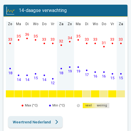
14-daagse verwachting
Zo
Ma
Di
Wo
Do
Vr
Za
Zo
Ma
Di
Wo
Do
Vr
Za
36
35
35
35
34
33
33
33
33
33
33
33
32
31
19
19
18
18
17
16
16
15
15
15
14
14
14
12
Max (°C)
Min (°C)
veel
weinig
Weertrend Nederland