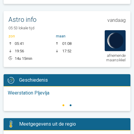
Astro info
vandaag
05:53 lokale tijd
zon
maan
05:41
01:08
19:56
17:52
afnemende
14u 15min
maansikkel
Geschiedenis
Weerstation Pljevlja
Meetgegevens uit de regio