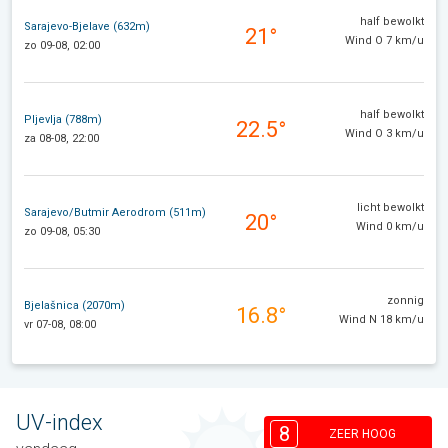
half bewolkt
Sarajevo-Bjelave (632m)
21°
Wind O 7 km/u
zo 09-08, 02:00
half bewolkt
Pljevlja (788m)
22.5°
Wind O 3 km/u
za 08-08, 22:00
licht bewolkt
Sarajevo/Butmir Aerodrom (511m)
20°
Wind 0 km/u
zo 09-08, 05:30
zonnig
Bjelašnica (2070m)
16.8°
Wind N 18 km/u
vr 07-08, 08:00
UV-index
8
ZEER HOOG